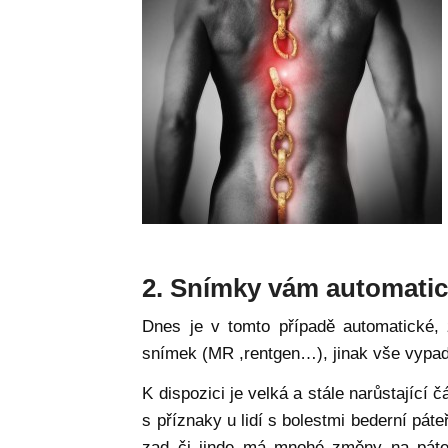
2. Snímky vám automatick
Dnes je v tomto případě automatické,
snímek (MR ,rentgen…), jinak vše vypad
K dispozici je velká a stále narůstající 
s příznaky u lidí s bolestmi bederní páteře
zad či jinde má mnohé změny na páteři