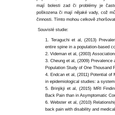
mají bolesti zad či problémy je čast
poškozena či mají nějaké vady, což mů
činnosti. Tímto mohou celkově zhoršovat 
Souvislé studie:
Teraguchi et al, (2013) Prevalen
entire spine in a population-based 
Videman et al, (2003) Associati
Cheung et al, (2009) Prevalence
Population Study of One Thousand Fo
Endcan et al, (2011) Potential of 
in epidemiological studies: a system
Brinjikji et al, (2015) MRI Fin
Back Pain than in Asymptomatic Con
Webster et al, (2010) Relationsh
back pain with disability and medical