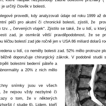
 je určitý člověk v bolesti.
legové provedli, kdy analyzovali údaje od roku 1999 až d
ní péči pro akutní či chronické bolesti, zjistili, že pro
v. „ červených vlajek“. Zjistilo se také, že u lidí, u kter
olesti zad, je osmkrát větší pravděpodobnost, že se p
ou léčbu bolestí zad jde ročně jen v USA 86 miliard dolarů r
edena u lidí, co neměly bolesti zad. 52% mělo protruze pl
se běžně doporučuje chirurgický zákrok. V podobné studii
trpěli bolestmi
bederní páteře a
 abnormality a 20% z nich mělo
chny snímky jsou ve všech
o, že nejsou vždy nezbytné či
důkazy o tom, že v některých
horšit ( studie 6). Lidem, kteří