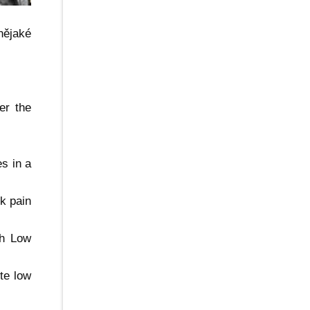
nějaké
er the
s in a
ck pain
th Low
te low