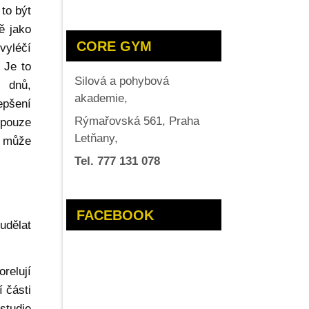
 to být
ě jako
CORE GYM
vyléčí
 Je to
Silová a pohybová
 dnů,
akademie,
epšení
Rýmařovská 561, Praha
 pouze
Letňany,
é může
Tel. 777 131 078
FACEBOOK
udělat
orelují
í části
studie