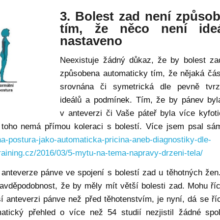
3. Bolest zad není způso
tím, že něco není ide
nastaveno
Neexistuje žádný důkaz, že by bolest za
způsobena automaticky tím, že nějaká čás
srovnána či symetrická dle pevně tvr
ideálů a podmínek. Tím, že by pánev byl
v anteverzi či Vaše páteř byla více kyfoti
 toho nemá přímou koleraci s bolestí. Více jsem psal sá
na-postura-jako-automaticka-pricina-aneb-diagnostiky-dle-
raining.cz/2016/03/5-mytu-na-tema-napravy-drzeni-tela/
 anteverze pánve ve spojení s bolestí zad u těhotných žen
vděpodobnost, že by měly mít větší bolesti zad. Mohu říci
anteverzi pánve než před těhotenstvím, je nyní, dá se říc
atický přehled o více než 54 studií nezjistil žádné spol