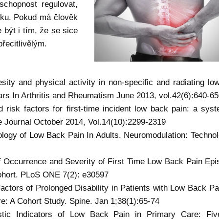
chopnost regulovat,
žiku. Pokud má člověk
 být i tím, že se sice
přecitlivělým.
esity and physical activity in non-specific and radiating l
rs In Arthritis and Rheumatism June 2013, vol.42(6):640-6
d risk factors for first-time incident low back pain: a syst
e Journal October 2014, Vol.14(10):2299-2319
ology of Low Back Pain In Adults. Neuromodulation: Technol
of Occurrence and Severity of First Time Low Back Pain Epi
Cohort. PLoS ONE 7(2): e30597
actors of Prolonged Disability in Patients with Low Back Pa
e: A Cohort Study. Spine. Jan 1;38(1):65-74
tic Indicators of Low Back Pain in Primary Care: Fiv