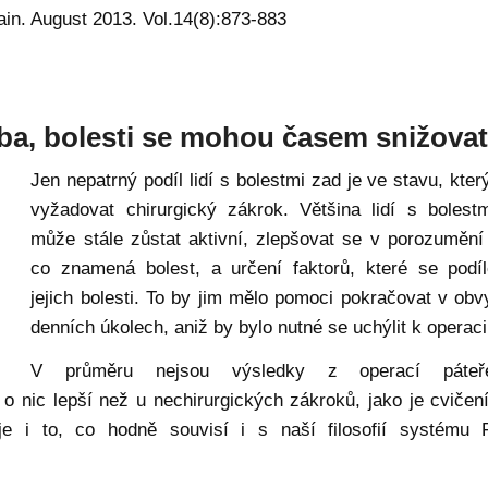
ain. August 2013. Vol.14(8):873-883
olba, bolesti se mohou časem snižova
Jen nepatrný podíl lidí s bolestmi zad je ve stavu, kte
vyžadovat chirurgický zákrok. Většina lidí s bolest
může stále zůstat aktivní, zlepšovat se v porozumění
co znamená bolest, a určení faktorů, které se podíl
jejich bolesti. To by jim mělo pomoci pokračovat v obv
denních úkolech, aniž by bylo nutné se uchýlit k operaci
V průměru nejsou výsledky z operací páte
 nic lepší než u nechirurgických zákroků, jako je cvičení
e i to, co hodně souvisí i s naší filosofií systému