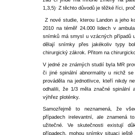
.
1,3,5)
Z těchto důvodů je těžké říci, proč
Z nové studie, kterou Landon a jeho ko
2010 na téměř 24.000 lidech v ambulant
snímků má smysl u vzácných případů u tz
dělají snímky přes jakékoliv typy b
chirurgický zákrok. Přitom na chirurgick
V jedné ze známých studií byla MR prov
či jiné spinální abnormality u nichž 
prováděla na jednotlivce, kteří nikdy ne
odhalili, že 1/3 měla značné spinální
výhřez ploténky.
Samozřejmě to neznamená, že vše
případech irelevantní, ale znamená t
užitečné. Ve skutečnosti existují 
případech, mohou snímky situaci ještě z