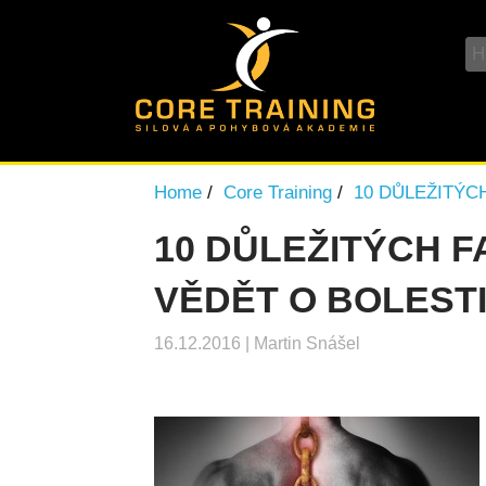
Home
Core Training
10 DŮLEŽITÝC
10 DŮLEŽITÝCH F
VĚDĚT O BOLESTI
16.12.2016
|
Martin Snášel