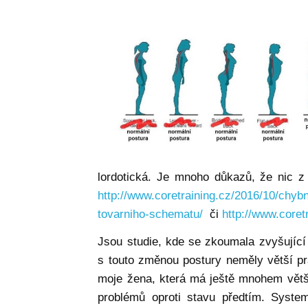
lordotická. Je mnoho důkazů, že nic z
http://www.coretraining.cz/2016/10/chyb
tovarniho-schematu/
či
http://www.coret
Jsou studie, kde se zkoumala zvyšující
s touto změnou postury neměly větší pra
moje žena, která má ještě mnohem větší 
problémů oproti stavu předtím. System