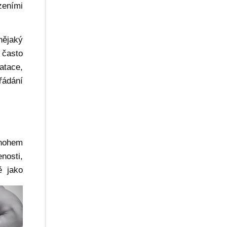
zeními
nějaký
 často
atace,
řádání
mnohem
nosti,
ě jako