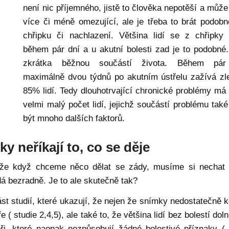
není nic příjemného, jistě to člověka nepotěší a může
více či méně omezující, ale je třeba to brát podobn
chřipku či nachlazení. Většina lidí se z chřipky 
během pár dní a u akutní bolesti zad je to podobné.
zkrátka běžnou součástí života. Během pár
maximálně dvou týdnů po akutním ústřelu zažívá zl
85% lidí. Tedy dlouhotrvající chronické problémy má
velmi malý počet lidí, jejichž součástí problému tak
být mnoho dalších faktorů.
y neříkají to, co se děje
 že když chceme něco dělat se zády, musíme si nechat 
á bezradně. Je to ale skutečně tak?
část studií, které ukazují, že nejen že snímky nedostatečně k
 ( studie 2,4,5), ale také to, že většina lidí bez bolestí doln
, které naopak nezpůsobují žádné bolestivé příznaky ( 