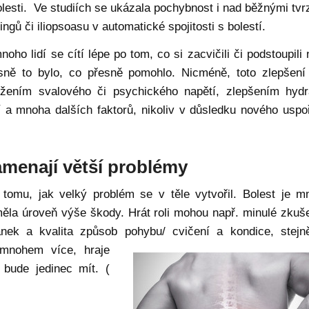
olesti. Ve studiích se ukázala pochybnost i nad běžnými tvr
ngů či iliopsoasu v automatické spojitosti s bolestí.
o lidí se cítí lépe po tom, co si zacvičili či podstoupili 
esně to bylo, co přesně pomohlo. Nicméně, toto zlepšení
ížením svalového či psychického napětí, zlepšením hydr
 a mnoha dalších faktorů, nikoliv v důsledku nového uspo
namenají větší problémy
 tomu, jak velký problém se v těle vytvořil. Bolest je 
 měla úroveň výše škody. Hrát roli mohou např. minulé zkuše
ánek a kvalita způsob pohybu/ cvičení a kondice, stejn
 mnohem více,
hraje
i bude jedinec mít. (