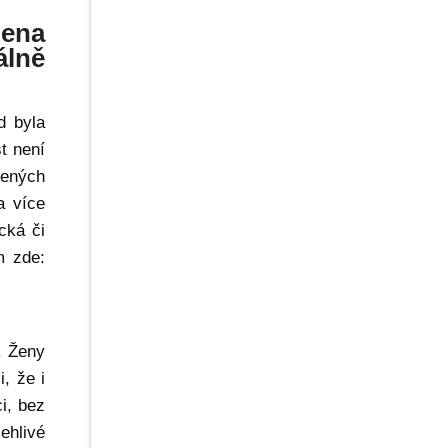
bena
álně
d byla
t není
zených
a více
cká či
m zde:
. Ženy
, že i
i, bez
ehlivé