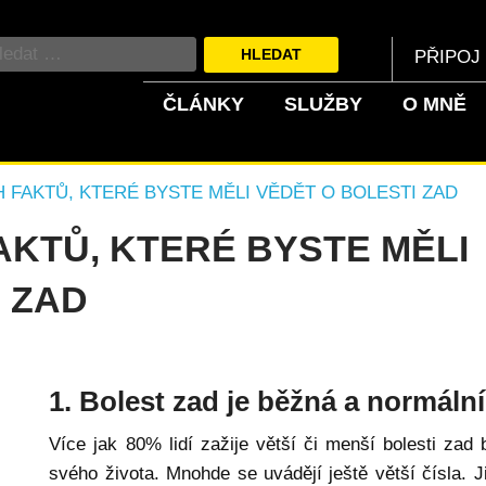
PŘIPOJ
ČLÁNKY
SLUŽBY
O MNĚ
H FAKTŮ, KTERÉ BYSTE MĚLI VĚDĚT O BOLESTI ZAD
AKTŮ, KTERÉ BYSTE MĚLI
 ZAD
1. Bolest zad je běžná a normální
Více jak 80% lidí zažije větší či menší bolesti zad
svého života. Mnohde se uvádějí ještě větší čísla. Ji