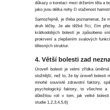
důkazy o korelaci mezi držením těla a b
jako jsou délka nohy či staženost hamstri
Samozřejmě, je třeba poznamenat, že mnoh
druh léčby. Je ale těžké říci, čím př
krátkodobých bolestí je způsobeno sn
prokrvení a zlepšením svalových funkcí
tělesných struktur.
4. Větší bolesti zad nez
Úroveň bolesti je velmi zřídka úměrná
složitější, než to, že by úroveň bolesti
mnohé souvislé zdravotní faktory, sp
psychologický faktory, to všechno a
důležitou roli v tom, jak velké bolest
studie 1,2,3,4,5,6)