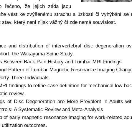
o řečeno, že jejich záda jsou
že vést ke zvýšenému strachu a úzkosti či vyhýbání se 
stav, který není nijak vážný či zde nemá souvislost.
ce and distribution of intervertebral disc degeneration ov
cohort: the Wakayama Spine Study.
ons Between Back Pain History and Lumbar MRI Findings
 and Pattern of Lumbar Magnetic Resonance Imaging Change
rty-Three Individuals.
MRI findings to refine case definition for mechanical low ba
atic review.
dings of Disc Degeneration are More Prevalent in Adults wi
trols: A Systematic Review and Meta-Analysis
ip of early magnetic resonance imaging for work-related acu
 utilization outcomes.