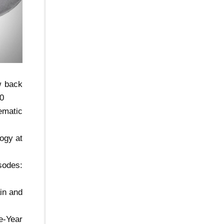
ow back
50
ematic
ogy at
sodes:
in and
e-Year