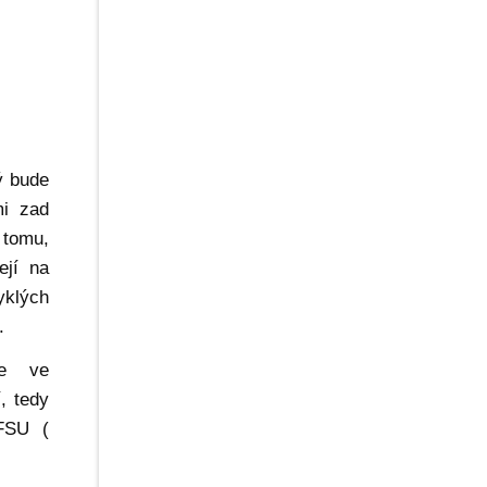
t
rý bude
mi zad
 tomu,
ejí na
yklých
.
ře ve
, tedy
 FSU (