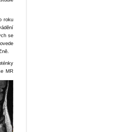
o roku
vádění
ých se
rovede
očně.
oténky
 se MR