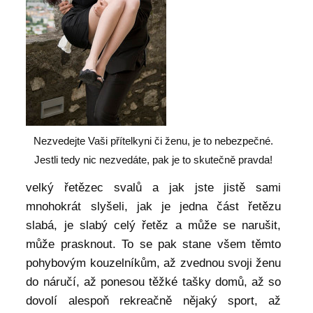
Nezvedejte Vaši přítelkyni či ženu, je to nebezpečné.
Jestli tedy nic nezvedáte, pak je to skutečně pravda!
velký řetězec svalů a jak jste jistě sami
mnohokrát slyšeli, jak je jedna část řetězu
slabá, je slabý celý řetěz a může se narušit,
může prasknout. To se pak stane všem těmto
pohybovým kouzelníkům, až zvednou svoji ženu
do náručí, až ponesou těžké tašky domů, až so
dovolí alespoň rekreačně nějaký sport, až