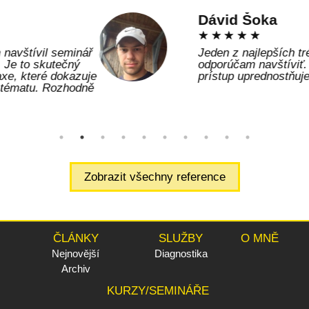
Dávid Šoka
☆
☆
☆
☆
☆
Jeden z najlepších trénerov v ČR určite
odporúčam navštíviť. Tak komplexný
prístup uprednostňuje len málokto
Zobrazit všechny reference
ČLÁNKY
SLUŽBY
O MNĚ
Nejnovější
Diagnostika
Archiv
KURZY/SEMINÁŘE