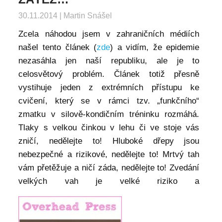
30.11.2014
|
Martin Snášel
Zcela náhodou jsem v zahraničních médiích
našel tento článek (
zde
) a vidím, že epidemie
nezasáhla jen naší republiku, ale je to
celosvětový problém. Článek totiž přesně
vystihuje jeden z extrémních přístupu ke
cvičení, který se v rámci tzv. „funkčního“
zmatku v silově-kondičním tréninku rozmáhá.
Tlaky s velkou činkou v lehu či ve stoje vás
zničí, nedělejte to! Hluboké dřepy jsou
nebezpečné a rizikové, nedělejte to! Mrtvý tah
vám přetěžuje a ničí záda, nedělejte to! Zvedání
velkých vah je velké riziko a