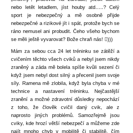
nebo letět letadlem, jíst houby atd…..? Celý
sport je nebezpečný a mě osobně přijde
nebezpečné a rizikové jít i spát, protože bych se
ráno nemusel ani probudit. Čeho všeho bychom
se měli ještě vyvarovat? Bože chraň nás! )))
Mám za sebou cca 24 let tréninku se zátěží a
cvičením těchto všech cviků a nebyl jsem nikdy
zraněný a záda mě bolela spíše kvůli sezení či
když jsem nebyl dost silný a přecenil jsem svoje
síly. Ramena mě zlobila, když byla chyba v mé
technice a nastavení tréninku. Nejčastější
zranění a možné zdravotní důsledky nepochází
z toho, že člověk cvičil daný cvik, ale z
naprosto jiných problémů. Samozřejmě jsou
cviky, kde hrozí větší nebezpečí a můžeme zde
najít mnoho chyb v mobilitě či stabilitě, čím