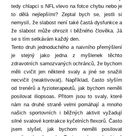
tedy chlapci s NFL vlevo na fotce chybu nebo je
to dělá nejlepšími? Zeptal bych se, jestli si
nemyslí, že slabost není také častá dysfunkce a
že slabost může ohrozit i běžného člověka. Já
se s tím setkávám každý den.
Tento druh jednoduchého a naivního přemýšlení
je stejný jako jedna z myšlenek těchto
zdravotních samozvaných ochránců, že bychom
měli cvičit jen některé svaly a jiné se snažili
necvičit (neaktivovat). Například, často slyším
od trenérů a fyzioterapeutů, jak bychom neměli
posilovat iliopsoas. Přitom jsou to svaly, které
nám na druhé straně velmi pomáhají a mnoho
našich sportovních i běžných aktivit vyžadují
silné svalové kontrakce kyčelních flexorů. Často
jsem slyšel, jak bychom neměli posilovat