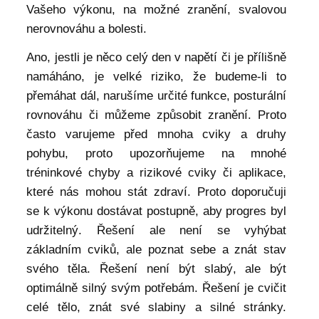
Vašeho výkonu, na možné zranění, svalovou
nerovnováhu a bolesti.
Ano, jestli je něco celý den v napětí či je přílišně
namáháno, je velké riziko, že budeme-li to
přemáhat dál, narušíme určité funkce, posturální
rovnováhu či můžeme způsobit zranění. Proto
často varujeme před mnoha cviky a druhy
pohybu, proto upozorňujeme na mnohé
tréninkové chyby a rizikové cviky či aplikace,
které nás mohou stát zdraví. Proto doporučuji
se k výkonu dostávat postupně, aby progres byl
udržitelný. Řešení ale není se vyhýbat
základním cviků, ale poznat sebe a znát stav
svého těla. Řešení není být slabý, ale být
optimálně silný svým potřebám. Řešení je cvičit
celé tělo, znát své slabiny a silné stránky.