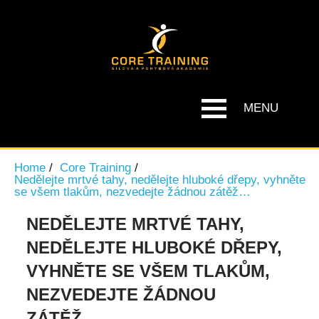
MENU
Home
Core Training
Nedělejte mrtvé tahy, nedělejte hluboké dřepy, vyhněte
se všem tlakům, nezvedejte žádnou zátěž…
NEDĚLEJTE MRTVÉ TAHY,
NEDĚLEJTE HLUBOKÉ DŘEPY,
VYHNĚTE SE VŠEM TLAKŮM,
NEZVEDEJTE ŽÁDNOU
ZÁTĚŽ…