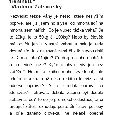
tréninku.“
-Vladimir Zatsiorsky
Nezvedat těžké váhy je heslo, které neslyším
poprvé, ale již jsem ho slyšel od mnoha lidí na
mnoha seminářích. Co je vůbec těžká váha? Je
to 20kg, je to 50kg či 100kg? Nebo by člověk
měl cvičit jen z vlastní váhou a pak je tedy
dostačující klik na rovné zemi či klik hlavou dolů
je již moc přetěžující? Co dřep na obou nohách
a na jedné noze? Kyčelní ohyb tedy jen bez
zátěže? Hmm, a knihu mohu zvednout, ale
telefonní seznam už ne a rozbitou televizi ať si
odnese opravář? A co chudák opravář či
stěhovák? Takováto debata začíná být docela
zábavná, co? To co je pro někoho dostačující či
určující zátěž rozhoduje posturální stav, potřeby
a cíle daného člověka, ne nějaké obecné