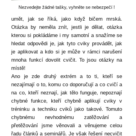
Nezvedejte žádné tašky, vyhněte se nebezpečí !
umět, jak se říká, jako když bičem mrská.
Otázka by neměla znít, jestli je dělat, otázka
kterou si pokládáme i my samotní a snažíme se
hledat odpovědi je, jak tyto cviky provádět, jak
je aplikovat a kdo si je může v rámci narušení
mnoha funkcí dovolit cvičit. To jsou otázky na
místě!
Ano je zde druhý extrém a to ti, kteří se
nezajímají o to, komu co doporučují a co cvičí a
na co, kteří neznají, jak tělo funguje, nepoznají
chybné funkce, kteří chybně aplikují cviky v
tréninku a techniku cviků jako takové. Tomuto
chybnému nevhodnému zatěžování a
přetěžování jsme věnovali a věnujeme celou
řadu článků a seminářů. Je však řešení necvičit