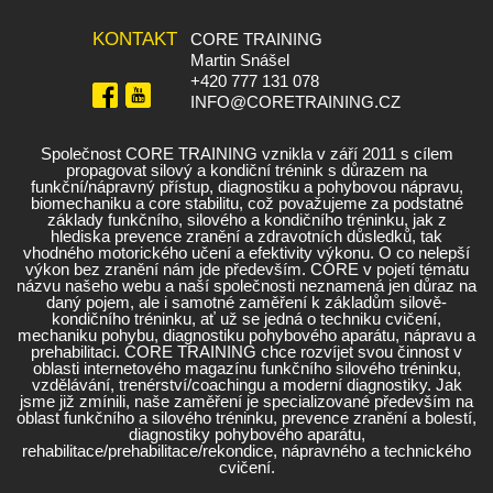
KONTAKT
CORE TRAINING
Martin Snášel
+420 777 131 078
INFO@CORETRAINING.CZ
Společnost CORE TRAINING vznikla v září 2011 s cílem
propagovat silový a kondiční trénink s důrazem na
funkční/nápravný přístup, diagnostiku a pohybovou nápravu,
biomechaniku a core stabilitu, což považujeme za podstatné
základy funkčního, silového a kondičního tréninku, jak z
hlediska prevence zranění a zdravotních důsledků, tak
vhodného motorického učení a efektivity výkonu. O co nelepší
výkon bez zranění nám jde především. CORE v pojetí tématu
názvu našeho webu a naší společnosti neznamená jen důraz na
daný pojem, ale i samotné zaměření k základům silově-
kondičního tréninku, ať už se jedná o techniku cvičení,
mechaniku pohybu, diagnostiku pohybového aparátu, nápravu a
prehabilitaci. CORE TRAINING chce rozvíjet svou činnost v
oblasti internetového magazínu funkčního silového tréninku,
vzdělávání, trenérství/coachingu a moderní diagnostiky. Jak
jsme již zmínili, naše zaměření je specializované především na
oblast funkčního a silového tréninku, prevence zranění a bolestí,
diagnostiky pohybového aparátu,
rehabilitace/prehabilitace/rekondice, nápravného a technického
cvičení.