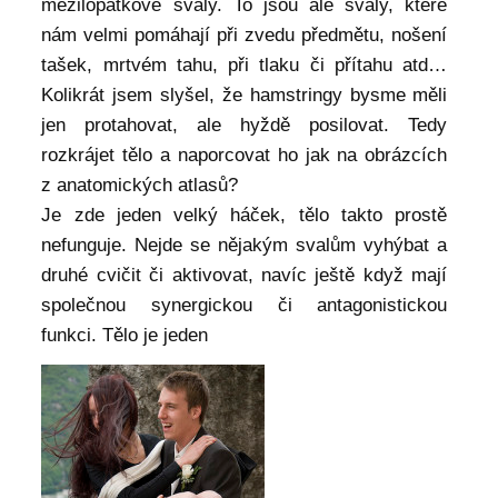
mezilopatkové svaly. To jsou ale svaly, které
nám velmi pomáhají při zvedu předmětu, nošení
tašek, mrtvém tahu, při tlaku či přítahu atd…
Kolikrát jsem slyšel, že hamstringy bysme měli
jen protahovat, ale hyždě posilovat. Tedy
rozkrájet tělo a naporcovat ho jak na obrázcích
z anatomických atlasů?
Je zde jeden velký háček, tělo takto prostě
nefunguje. Nejde se nějakým svalům vyhýbat a
druhé cvičit či aktivovat, navíc ještě když mají
společnou synergickou či antagonistickou
funkci. Tělo je jeden