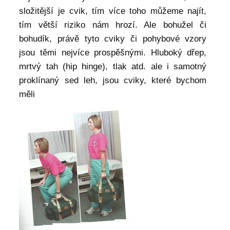
složitější je cvik, tím více toho můžeme najít,
tím větší riziko nám hrozí. Ale bohužel či
bohudík, právě tyto cviky či pohybové vzory
jsou těmi nejvíce prospěšnými. Hluboký dřep,
mrtvý tah (hip hinge), tlak atd. ale i samotný
proklínaný sed leh, jsou cviky, které bychom
měli