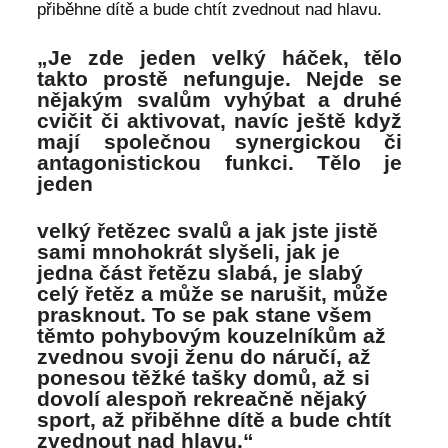
přiběhne dítě a bude chtít zvednout nad hlavu.
„Je zde jeden velký háček, tělo
takto prostě nefunguje. Nejde se
nějakým svalům vyhýbat a druhé
cvičit či aktivovat, navíc ještě když
mají společnou synergickou či
antagonistickou funkci. Tělo je
jeden
velký řetězec svalů a jak jste jistě
sami mnohokrát slyšeli, jak je
jedna část řetězu slabá, je slabý
celý řetěz a může se narušit, může
prasknout. To se pak stane všem
těmto pohybovým kouzelníkům až
zvednou svoji ženu do náručí, až
ponesou těžké tašky domů, až si
dovolí alespoň rekreačně nějaký
sport, až přiběhne dítě a bude chtít
zvednout nad hlavu.“