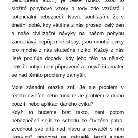
benchpress atd…) je velké riziko. Jsou to
složité pohybové vzory a tedy zde vzrůstá i
potenciální nebezpečí. Navíc souhlasím, že v
dnešní době, kdy většina z nás prosedí celý den
a naše civilizační návyky na našem pohybu
zanechává nepříjemné stopy, jsou mnohé cviky
pro mnohé z nás skutečné riziko. Každý z nás
jistě pociťuje dopady, kdy jeho tělo na nějaký
cvik či pohyb není připravené a i největší amatér
se nad těmito problémy zamýšlí.
Moje zásadní otázka zní: Je ale problém v
těchto cvicích nebo funkci? Je problém v druhu
použití nebo aplikaci daného cviku?
Když to budeme brát takto, není potom
nebezpečné sejít ze schodů ze čtvrtého patra,
zvednout své dítě nad hlavu a provádět s ním
„kraviny“, pracovat na zahradě, jezdit autem