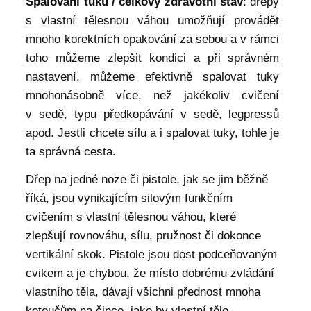
Spalování tuků / celkový zdravotní stav
: dřepy
s vlastní tělesnou váhou umožňují provádět
mnoho korektních opakování za sebou a v rámci
toho můžeme zlepšit kondici a při správném
nastavení, můžeme efektivně spalovat tuky
mnohonásobně více, než jakékoliv cvičení
v sedě, typu předkopávání v sedě, legpressů
apod. Jestli chcete sílu a i spalovat tuky, tohle je
ta správná cesta.
Dřep na jedné noze či pistole, jak se jim běžně
říká, jsou vynikajícím silovým funkčním
cvičením s vlastní tělesnou váhou, které
zlepšují rovnováhu, sílu, pružnost či dokonce
vertikální skok. Pistole jsou dost podceňovaným
cvikem a je chybou, že místo dobrému zvládání
vlastního těla, dávají všichni přednost mnoha
kotoučům na čince, jako by vlastní tělo