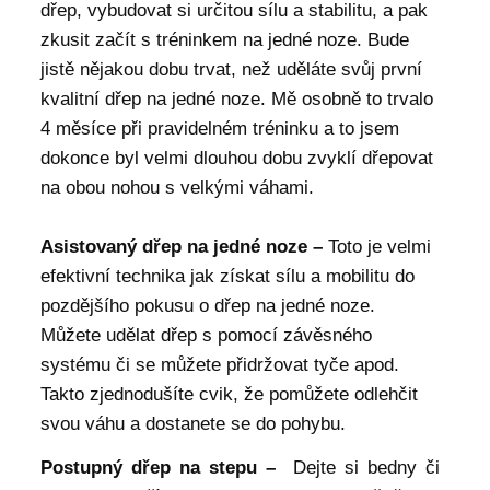
dřep, vybudovat si určitou sílu a stabilitu, a pak
zkusit začít s tréninkem na jedné noze. Bude
jistě nějakou dobu trvat, než uděláte svůj první
kvalitní dřep na jedné noze. Mě osobně to trvalo
4 měsíce při pravidelném tréninku a to jsem
dokonce byl velmi dlouhou dobu zvyklí dřepovat
na obou nohou s velkými váhami.
Asistovaný dřep na jedné noze –
Toto je velmi
efektivní technika jak získat sílu a mobilitu do
pozdějšího pokusu o dřep na jedné noze.
Můžete udělat dřep s pomocí závěsného
systému či se můžete přidržovat tyče apod.
Takto zjednodušíte cvik, že pomůžete odlehčit
svou váhu a dostanete se do pohybu.
Postupný dřep na stepu –
Dejte si bedny či