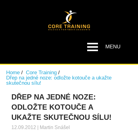
MENU
Home
Core Training
Dřep na jedné noze: odložte kotouče a ukažte
skutečnou sílu!
DŘEP NA JEDNÉ NOZE:
ODLOŽTE KOTOUČE A
UKAŽTE SKUTEČNOU SÍLU!
12.09.2012
|
Martin Snášel