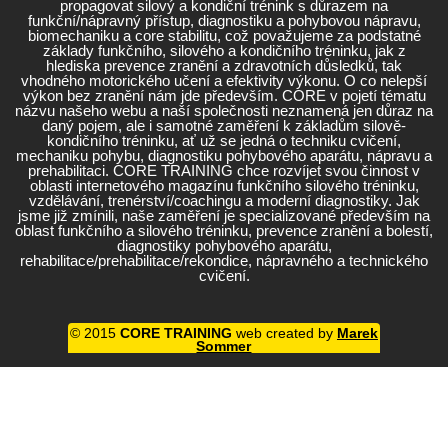
propagovat silový a kondiční trénink s důrazem na
funkční/nápravný přístup, diagnostiku a pohybovou nápravu,
biomechaniku a core stabilitu, což považujeme za podstatné
základy funkčního, silového a kondičního tréninku, jak z
hlediska prevence zranění a zdravotních důsledků, tak
vhodného motorického učení a efektivity výkonu. O co nelepší
výkon bez zranění nám jde především. CORE v pojetí tématu
názvu našeho webu a naší společnosti neznamená jen důraz na
daný pojem, ale i samotné zaměření k základům silově-
kondičního tréninku, ať už se jedná o techniku cvičení,
mechaniku pohybu, diagnostiku pohybového aparátu, nápravu a
prehabilitaci. CORE TRAINING chce rozvíjet svou činnost v
oblasti internetového magazínu funkčního silového tréninku,
vzdělávání, trenérství/coachingu a moderní diagnostiky. Jak
jsme již zmínili, naše zaměření je specializované především na
oblast funkčního a silového tréninku, prevence zranění a bolestí,
diagnostiky pohybového aparátu,
rehabilitace/prehabilitace/rekondice, nápravného a technického
cvičení.
© 2015
CORE TRAINING
web created by
Marek
Sommer