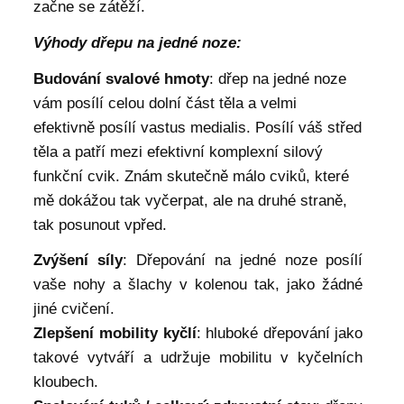
začne se zátěží.
Výhody dřepu na jedné noze:
Budování svalové hmoty
: dřep na jedné noze
vám posílí celou dolní část těla a velmi
efektivně posílí vastus medialis. Posílí váš střed
těla a patří mezi efektivní komplexní silový
funkční cvik. Znám skutečně málo cviků, které
mě dokážou tak vyčerpat, ale na druhé straně,
tak posunout vpřed.
Zvýšení síly
: Dřepování na jedné noze posílí
vaše nohy a šlachy v kolenou tak, jako žádné
jiné cvičení.
Zlepšení mobility kyčlí
: hluboké dřepování jako
takové vytváří a udržuje mobilitu v kyčelních
kloubech.